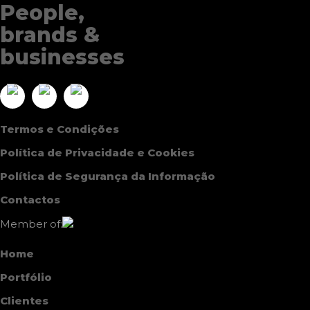
Digital Experience
+
People,
Brand Research & Insight
Corporate & Service Branding
Digital Experience
brands &
businesses
Termos e Condições
Política de Privacidade e Cookies
Política de Segurança da Informação
Contactos
Member of:
Home
Portfólio
Clientes